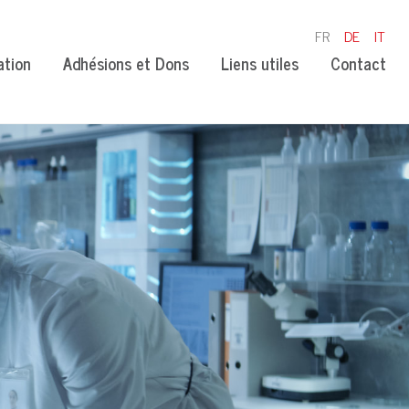
FR
DE
IT
ation
Adhésions et Dons
Liens utiles
Contact